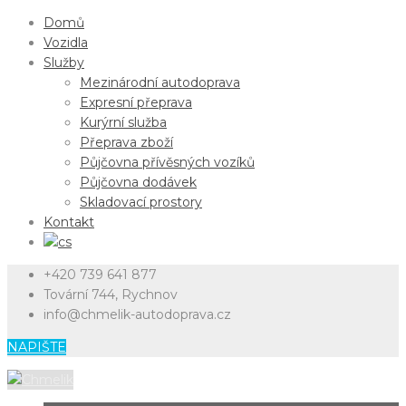
Domů
Vozidla
Služby
Mezinárodní autodoprava
Expresní přeprava
Kurýrní služba
Přeprava zboží
Půjčovna přívěsných vozíků
Půjčovna dodávek
Skladovací prostory
Kontakt
+420 739 641 877
Tovární 744, Rychnov
info@chmelik-autodoprava.cz
NAPIŠTE