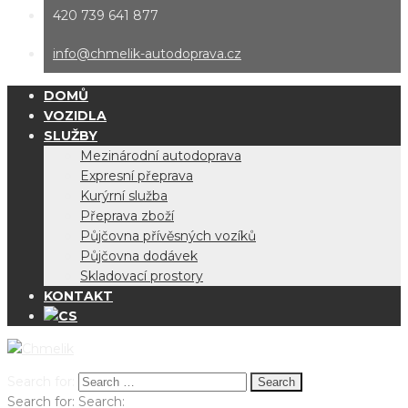
420 739 641 877
info@chmelik-autodoprava.cz
DOMŮ
VOZIDLA
SLUŽBY
Mezinárodní autodoprava
Expresní přeprava
Kurýrní služba
Přeprava zboží
Půjčovna přívěsných vozíků
Půjčovna dodávek
Skladovací prostory
KONTAKT
Search for:
Search for:
Search: