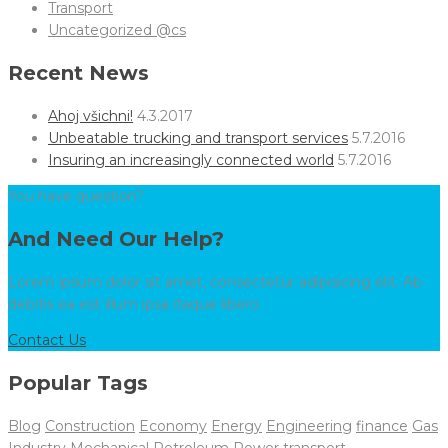
Transport
Uncategorized @cs
Recent News
Ahoj všichni!
4.3.2017
Unbeatable trucking and transport services
5.7.2016
Insuring an increasingly connected world
5.7.2016
You have question?
And Need Our Help?
Lorem ipsum dolor sit amet, consectetur adipisicing elit. Ab
debitis ea est illum ipsa itaque libero.
Contact Us
Popular Tags
Blog
Construction
Economy
Energy
Engineering
finance
Gas