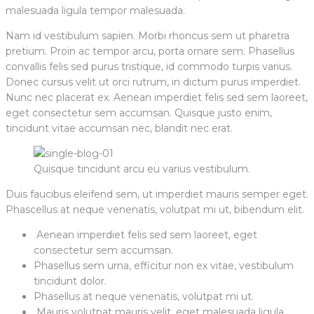
malesuada ligula tempor malesuada.
Nam id vestibulum sapien. Morbi rhoncus sem ut pharetra
pretium. Proin ac tempor arcu, porta ornare sem. Phasellus
convallis felis sed purus tristique, id commodo turpis varius.
Donec cursus velit ut orci rutrum, in dictum purus imperdiet.
Nunc nec placerat ex. Aenean imperdiet felis sed sem laoreet,
eget consectetur sem accumsan. Quisque justo enim,
tincidunt vitae accumsan nec, blandit nec erat.
Quisque tincidunt arcu eu varius vestibulum.
Duis faucibus eleifend sem, ut imperdiet mauris semper eget.
Phascellus at neque venenatis, volutpat mi ut, bibendum elit.
Aenean imperdiet felis sed sem laoreet, eget
consectetur sem accumsan.
Phasellus sem urna, efficitur non ex vitae, vestibulum
tincidunt dolor.
Phasellus at neque venenatis, volutpat mi ut.
Mauris volutpat mauris velit, eget malesuada ligula